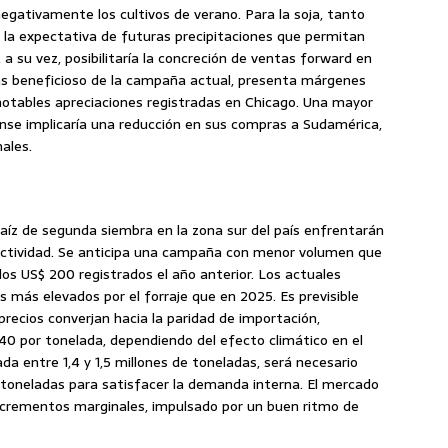
egativamente los cultivos de verano. Para la soja, tanto
 la expectativa de futuras precipitaciones que permitan
 a su vez, posibilitaría la concreción de ventas forward en
ás beneficioso de la campaña actual, presenta márgenes
 notables apreciaciones registradas en Chicago. Una mayor
ense implicaría una reducción en sus compras a Sudamérica,
ales.
maíz de segunda siembra en la zona sur del país enfrentarán
uctividad. Se anticipa una campaña con menor volumen que
los US$ 200 registrados el año anterior. Los actuales
 más elevados por el forraje que en 2025. Es previsible
precios converjan hacia la paridad de importación,
0 por tonelada, dependiendo del efecto climático en el
a entre 1,4 y 1,5 millones de toneladas, será necesario
oneladas para satisfacer la demanda interna. El mercado
incrementos marginales, impulsado por un buen ritmo de