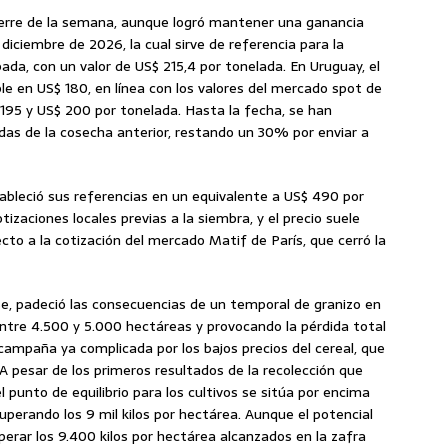
 cierre de la semana, aunque logró mantener una ganancia
diciembre de 2026, la cual sirve de referencia para la
da, con un valor de US$ 215,4 por tonelada. En Uruguay, el
ble en US$ 180, en línea con los valores del mercado spot de
195 y US$ 200 por tonelada. Hasta la fecha, se han
s de la cosecha anterior, restando un 30% por enviar a
tableció sus referencias en un equivalente a US$ 490 por
zaciones locales previas a la siembra, y el precio suele
to a la cotización del mercado Matif de París, que cerró la
rse, padeció las consecuencias de un temporal de granizo en
 entre 4.500 y 5.000 hectáreas y provocando la pérdida total
 campaña ya complicada por los bajos precios del cereal, que
A pesar de los primeros resultados de la recolección que
l punto de equilibrio para los cultivos se sitúa por encima
uperando los 9 mil kilos por hectárea. Aunque el potencial
perar los 9.400 kilos por hectárea alcanzados en la zafra