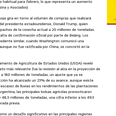
o habitual para febrero, lo que representa un aumento
sina y Asociados)
soja gira en torno al volumen de compras que realizará
 del presidente estadounidense, Donald Trump, quien
pachos de la cosecha actual a 20 millones de toneladas.
lta de confirmación oficial por parte de Beijing. Los
cedente similar, cuando Washington comunicó una
 aunque no fue ratificada por China, se concretó en la
amento de Agricultura de Estados Unidos (USDA) reveló
to más relevante fue la revisión al alza en la proyección de
8 a 180 millones de toneladas, un ajuste que ya se
lección ha alcanzado un 23% de su avance, aunque existe
 escasez de lluvias en los rendimientos de las plantaciones
Argentina, las principales bolsas agrícolas pronosticaron
8,5 millones de toneladas, una cifra inferior a los 49,5
rada previa.
omo un desafío significativo en las principales regiones