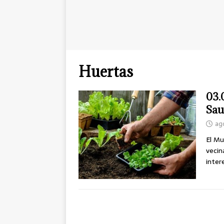
Huertas
03.
Sau
ag
El Mu
vecin
inter