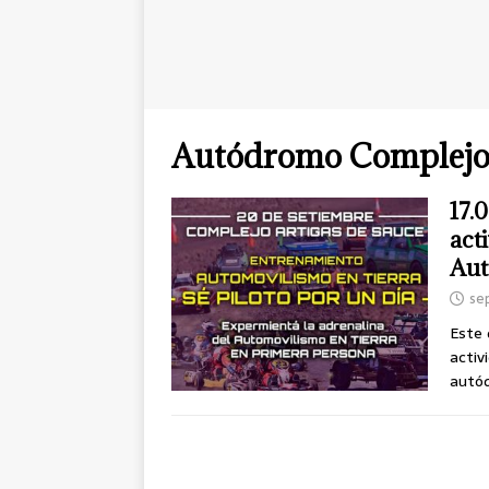
Autódromo Complejo 
17.
act
Aut
se
Este 
activ
autód